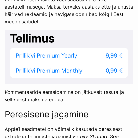
aastatellimusega. Maksa terveks aastaks ette ja unusta
häirivad reklaamid ja navigatsiooniribad kõigil Eesti
meediasaitidel.
Kommentaaride eemaldamine on jätkuvalt tasuta ja
selle eest maksma ei pea.
Peresisene jagamine
Apple’i seadmetel on võimalik kasutada peresisest
ostude ja tellimuste jagamist
Family Sharing
. See