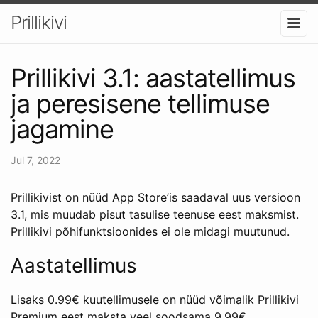
Prillikivi
Prillikivi 3.1: aastatellimus
ja peresisene tellimuse
jagamine
Jul 7, 2022
Prillikivist on nüüd App Store’is saadaval uus versioon
3.1, mis muudab pisut tasulise teenuse eest maksmist.
Prillikivi põhifunktsioonides ei ole midagi muutunud.
Aastatellimus
Lisaks 0.99€ kuutellimusele on nüüd võimalik Prillikivi
Premium eest maksta veel soodsama 9.99€